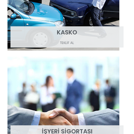
KASKO
TEKLİF AL
İŞYERİ SİGORTASI